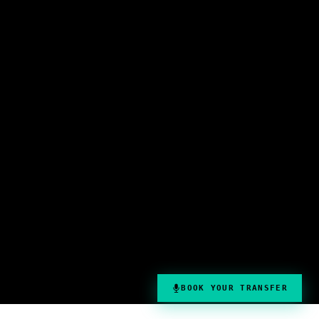
Confidentialité&nbsp;Policy
Aéroports
Termes et conditions
Transferts du port de
Plan du site
croisière
Plan du siteIndex
Contactez :&nbsp;
Maison Regus&nbsp;
Parc d&#39;affaires Pegasus
Tél : 01332 408200
Herald Way,&nbsp; Castle
email:
Donington&nbsp;
info@onyxtransport.co
DE74 2TZ
.uk
© 2023 par Onyx
Transport&nbsp;Ltd
.
BOOK YOUR TRANSFER